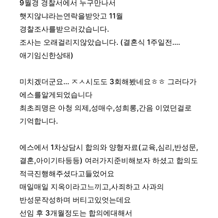
9월경 경찰서에서 누구만나서
햇지않냐라는연락을받앗고
11월
경찰조사를받으러갔습니다.
조사는 오래걸리지않았습니다.
(결혼식 1주일전....
애기임신한상태)
미치겠더군요...
ㅈㅅ시도도 3회해봤네요ㅎㅎ
그러다가
에스를알게되었습니다
최초죄명은
아청 의제,성매수,성희롱,간음
이였던걸로
기억합니다.
에스에서 1차상담시
합의와 양형자료(교육,심리,반성문,
결혼,아이기타등등)
여러가지준비해보자 하셨고
합의도
적극진행해주셨다고들었어요
매일매일 지옥이라고느끼고,사죄하고 사과의
반성문작성하며 버티고있엇는데요
선임 후 3개월정도는 합의에대해서