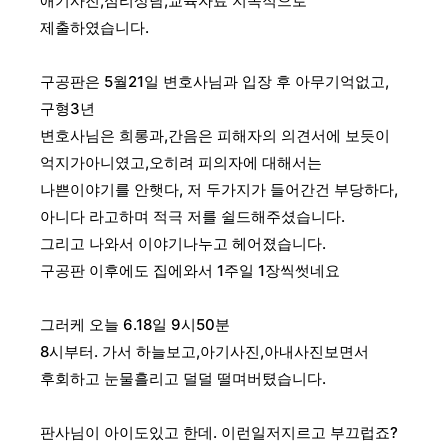
애기사진,심리상담,교육자료 지속적으로
제출하였습니다.
구공판은 5월21일
변호사님과 입장 후
아무기억없고,
구형3년
변호사님은 희롱과,간음은 피해자의 의견서에 보듯이
억지가아니였고,오히려 피의자에 대해서는
나쁜이야기를 안햇다, 저 두가지가 들어간건 부당하다,
아니다 라고하며 적극 저를 쉴드해주셨습니다.
그리고 나와서 이야기나누고 헤어졌습니다.
구공판 이후에도 집에와서 1주일 1장씩썻네요
그러케 오늘 6.18일
9시50분
8시부터. 가서 하늘보고,아기사진,아내사진보면서
후회하고 눈물흘리고 덜덜 떨며버텼습니다.
판사님이
아이도있고 한데. 이런일저지르고 부끄럽죠?