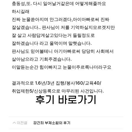
충동성,또. 다시 일어날거같은데 어떻게해줄까요
하시길래
진짜 눈물쏟아지며 안그러겠다,아이아빠로써 진짜
잘살겠습니다.. 판사님이 저를 기억하실지모르겟지만
잘 살고 사람답게살고있다는거 들릴정도로
잘하겠습니다
라고 울먹이며 말햇습니다.
판사님도 믿어볼테니 아기아빠로써 당당히 사회에서
살아남으라고 기회주겠습니다.
이말듣는순간 힘이빠지고 눈물이주르륵나더라구요
결과적으로
1.6년/
3년 집행/
봉사160/
교육40/
취업제한5/
신상등록
으로 마무리된 사건입니다.
후기 바로가기
이전글
강간죄 부제소합의 후기