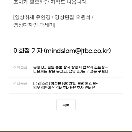
조치가 필요하단 지적도 나옵니다.
[영상취재 유연경 / 영상편집 오원석 /
영상디자인 곽세미]
이희정 기자 (mindslam@jtbc.co.kr)
이전글
유명 BJ 결별 통보 받자 방송서 협박과 스토킹…
나은씨는 삶을 등졌고, 집유 BJ는 가정을 꾸렸다
다음글
[주간조선]'여성판 N번방'의 불편한 진실-
법무법인에스 임태호대표변호사 인터뷰
목록