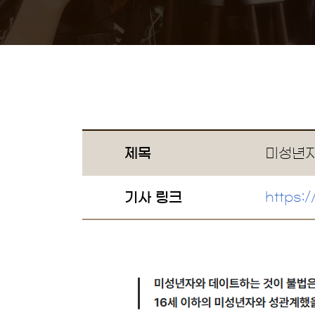
제목
미성년자
기사 링크
https: