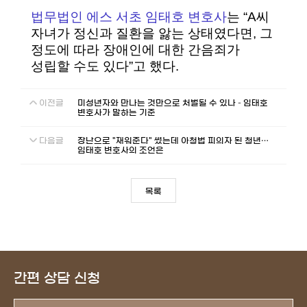
법무법인 에스 서초 임태호 변호사
는 “A씨
자녀가 정신과 질환을 앓는 상태였다면, 그
정도에 따라 장애인에 대한 간음죄가
성립할 수도 있다”고 했다.
이전글
미성년자와 만나는 것만으로 처벌될 수 있나 – 임태호
변호사가 말하는 기준
다음글
장난으로 "재워준다" 썼는데 아청법 피의자 된 청년…
임태호 변호사의 조언은
목록
간편 상담 신청